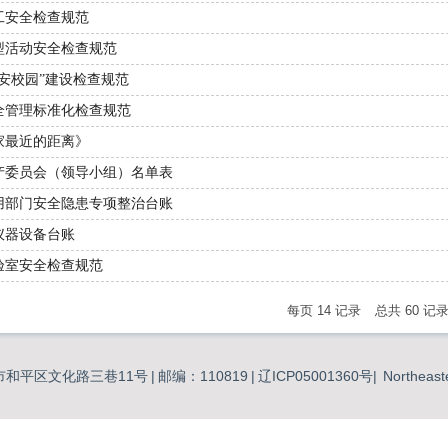
工安全检查规范
型活动安全检查规范
安校园”建设检查规范
全管理标准化检查规范
家最近的距离》
产委员会（领导小组）名单表
用部门安全隐患专项整治台账
仪器设备台账
验室安全检查规范
每页
14
记录
总共
60
记
市和平区文化路三巷11号
|
邮编：110819
|
辽ICP05001360号|
Northeast