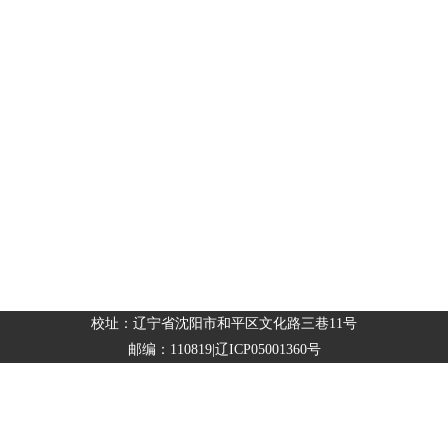
校址：辽宁省沈阳市和平区文化路三巷11号
邮编：110819|辽ICP05001360号