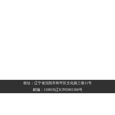
校址：辽宁省沈阳市和平区文化路三巷11号
邮编：110819|辽ICP05001360号