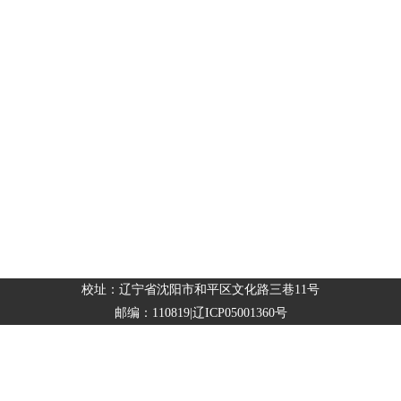
校址：辽宁省沈阳市和平区文化路三巷11号
邮编：110819|辽ICP05001360号