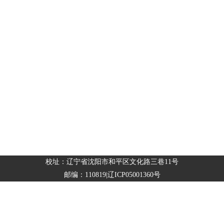
校址：辽宁省沈阳市和平区文化路三巷11号
邮编：110819|辽ICP05001360号