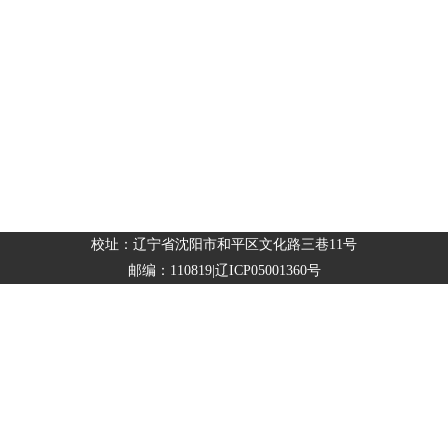
校址：辽宁省沈阳市和平区文化路三巷11号
邮编：110819|辽ICP05001360号