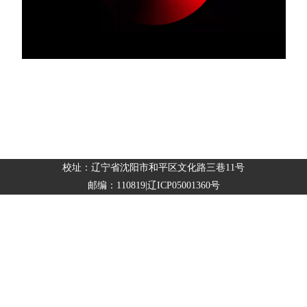
校址：辽宁省沈阳市和平区文化路三巷11号
邮编：110819|辽ICP05001360号